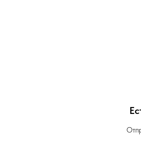
Ес
Отпр