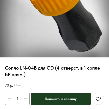
Сопло LN-04В для ОЭ (4 отверст. в 1 сопле
ВР прям.)
70
р.
/
1 шт
Положить в корзину