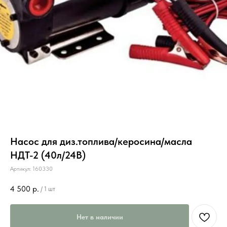
Насос для диз.топлива/керосина/масла
НДТ-2 (40л/24В)
Артикул:
160330
4 500
р.
/
1 шт
Нет в наличии