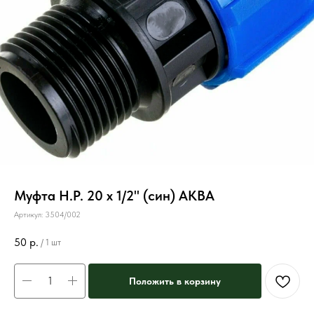
Муфта Н.Р. 20 х 1/2" (син) АКВА
Артикул:
3504/002
50
р.
/
1 шт
Положить в корзину