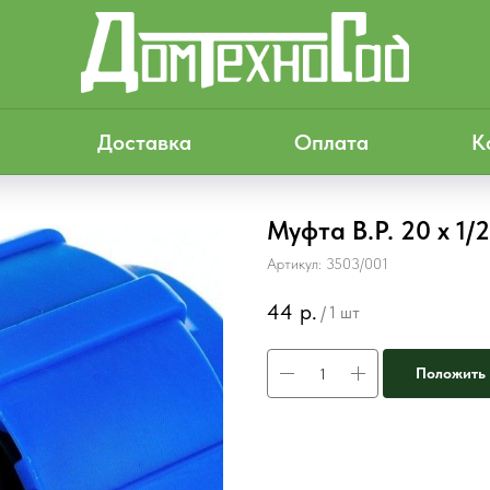
Доставка
Оплата
К
Муфта В.Р. 20 х 1/
Артикул:
3503/001
44
р.
/
1 шт
Положить 