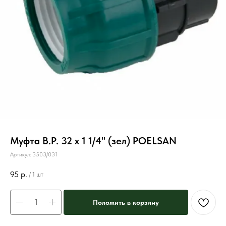
Муфта В.Р. 32 х 1 1/4" (зел) POELSAN
Артикул:
3503/031
95
р.
/
1 шт
Положить в корзину