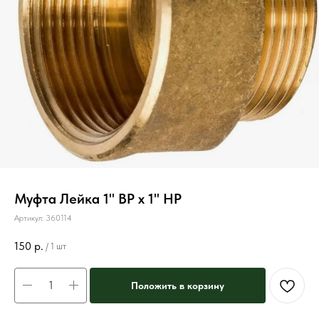
Муфта Лейка 1" ВР х 1" НР
Артикул:
360114
150
р.
/
1 шт
Положить в корзину