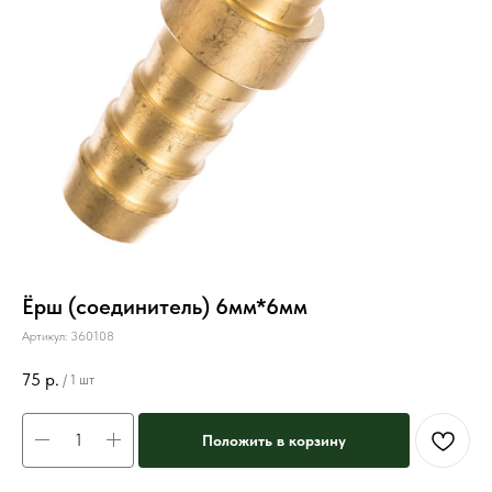
Ёрш (соединитель) 6мм*6мм
Артикул:
360108
75
р.
/
1 шт
Положить в корзину