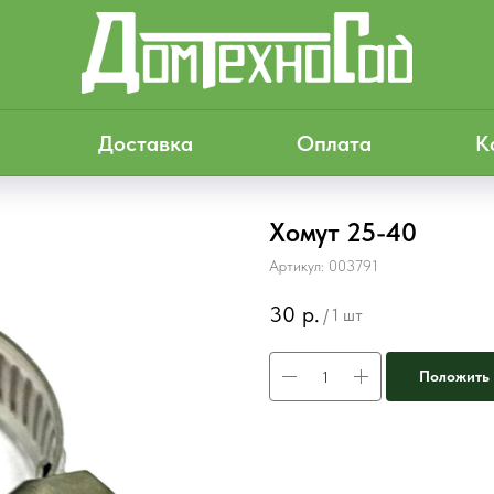
Доставка
Оплата
К
Хомут 25-40
Артикул:
003791
30
р.
/
1 шт
Положить 