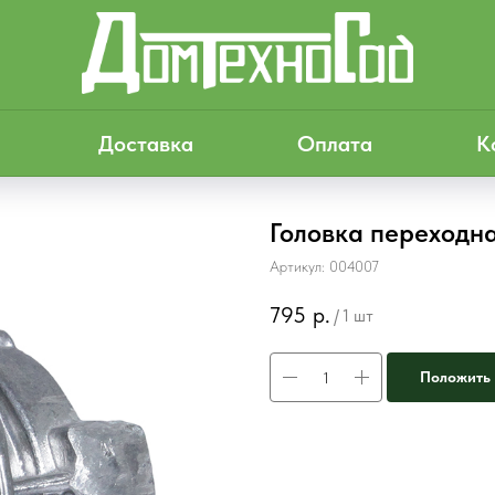
Доставка
Оплата
К
Головка переходн
Артикул:
004007
795
р.
/
1 шт
Положить 