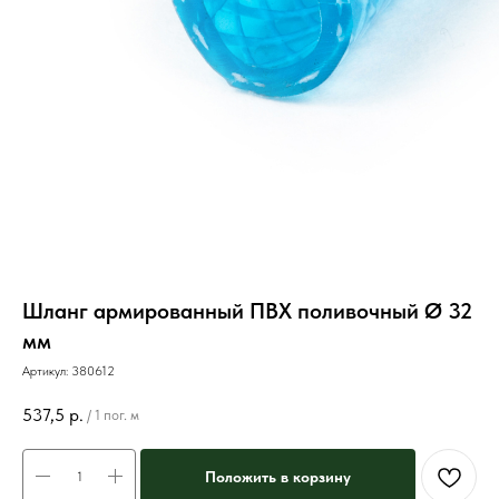
Шланг армированный ПВХ поливочный Ø 32
мм
Артикул:
380612
537,5
р.
/
1 пог. м
Положить в корзину